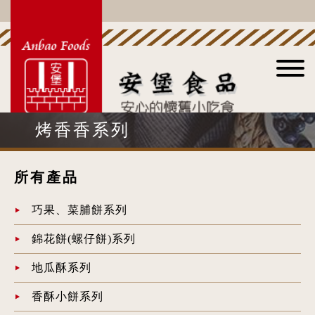
烤香香系列
所有產品
巧果、菜脯餅系列
錦花餅(螺仔餅)系列
地瓜酥系列
香酥小餅系列