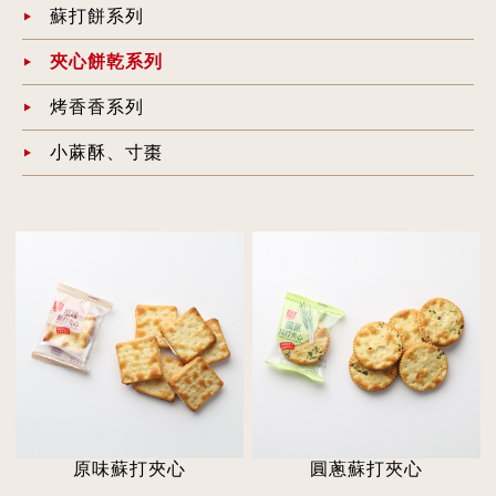
蘇打餅系列
夾心餅乾系列
烤香香系列
小蔴酥、寸棗
原味蘇打夾心
圓蔥蘇打夾心